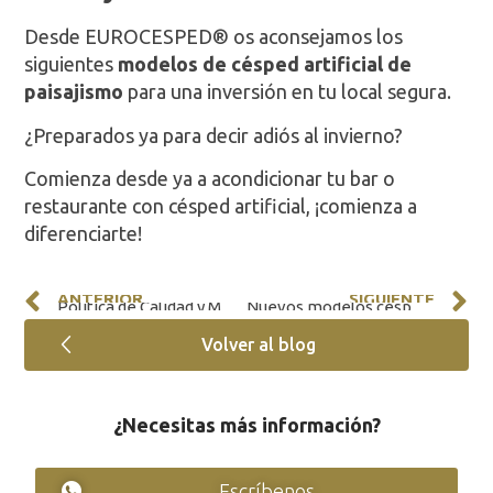
Desde EUROCESPED® os aconsejamos los
siguientes
modelos de césped artificial de
paisajismo
para una inversión en tu local segura.
¿Preparados ya para decir adiós al invierno?
Comienza desde ya a acondicionar tu bar o
restaurante con césped artificial, ¡comienza a
diferenciarte!
ANTERIOR
SIGUIENTE
Política de Calidad y Medioambiente – EUROCESPED
Nuevos modelos césped artificial para pádel, césped seguro para una pisada consistente
Volver al blog
¿Necesitas más información?
Escríbenos