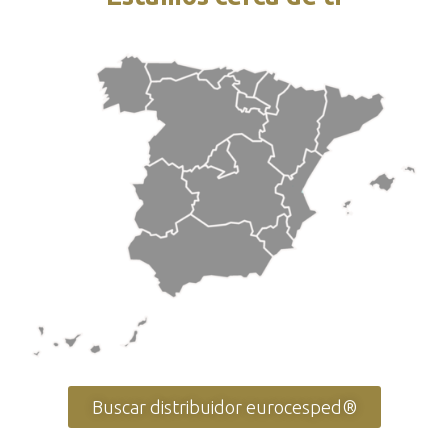
Buscar distribuidor eurocesped®