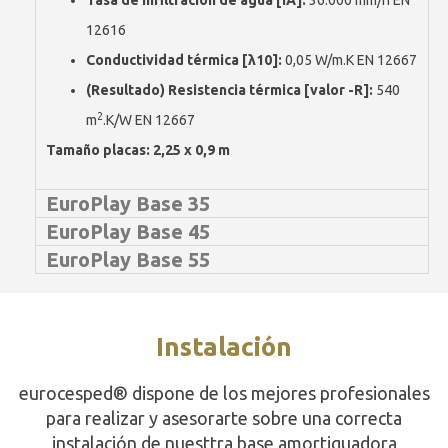
12616
Conductividad térmica [λ10]:
0,05 W/m.K EN 12667
(Resultado) Resistencia térmica [valor -R]:
540
2
m
.K/W EN 12667
Tamaño placas: 2,25 x 0,9 m
EuroPlay Base 35
EuroPlay Base 45
EuroPlay Base 55
Instalación
eurocesped® dispone de los mejores profesionales
para realizar y asesorarte sobre una correcta
instalación de nuesttra base amortiguadora