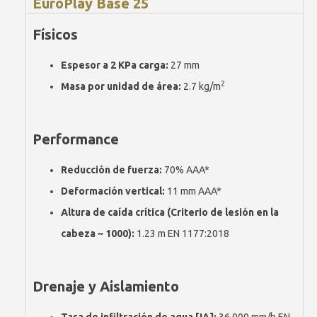
EuroPlay Base 25
Físicos
Espesor a 2 KPa carga:
27 mm
2
Masa por unidad de área:
2.7 kg/m
Performance
Reducción de fuerza:
70% AAA*
Deformación vertical:
11 mm AAA*
Altura de caída crítica (Criterio de lesión en la
cabeza ~ 1000):
1.23 m EN 1177:2018
Drenaje y Aislamiento
Tasa de infiltración de agua [IA]:
36.000 mm/h EN